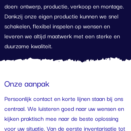
doen: ontwerp, productie, verkoop en montage.
Dankzij onze eigen productie kunnen we snel
schakelen, flexibel inspelen op wensen en
leveren we altijd maatwerk met een sterke en
duurzame kwaliteit.
Onze aanpak
Persoonlijk contact en korte lijnen staan bij ons
centraal. We luisteren goed naar uw wensen en
kijken praktisch mee naar de beste oplossing
voor uw situatie. Van de eerste inventarisatie tot