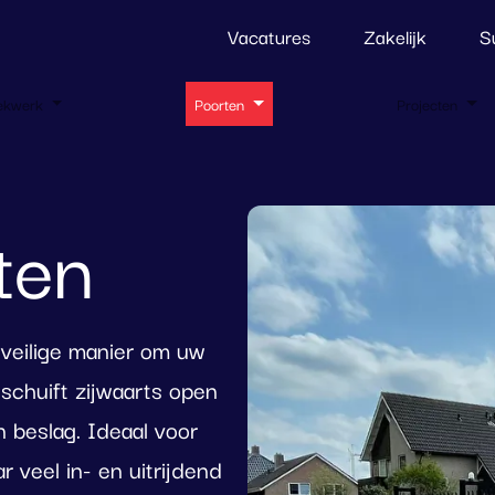
Vacatures
Zakelijk
S
ekwerk
Poorten
Projecten
ten
 veilige manier om uw
t schuift zijwaarts open
n beslag. Ideaal voor
r veel in- en uitrijdend