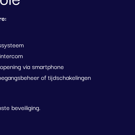
re:
assysteem
-intercom
opening via smartphone
oegangsbeheer of tijdschakelingen
te beveiliging.