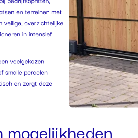
j bedrijfsopritten,
aatsen en terreinen met
veilige, overzichtelijke
oneren in intensief
 een veelgekozen
 of smalle percelen
tisch en zorgt deze
n mogelijkheden