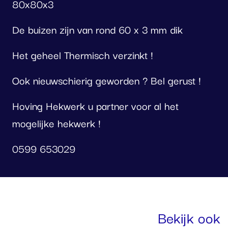
80x80x3
De buizen zijn van rond 60 x 3 mm dik
Het geheel Thermisch verzinkt !
Ook nieuwschierig geworden ? Bel gerust !
Hoving Hekwerk u partner voor al het
mogelijke hekwerk !
0599 653029
oto
lbum
Bekijk ook
erslaan