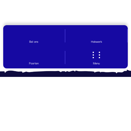
Bel ons
Hekwerk
Poorten
Menu
Contact opnemen
Vragen? Wij helpen graag!
0599 - 65 30 29