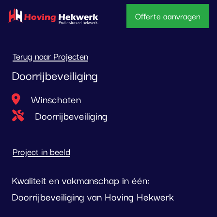
overslaan
Offerte aanvragen
Terug naar Projecten
Doorrijbeveiliging
Locatie
Winschoten
Type project
Doorrijbeveiliging
Project in beeld
Kwaliteit en vakmanschap in één:
Doorrijbeveiliging van Hoving Hekwerk