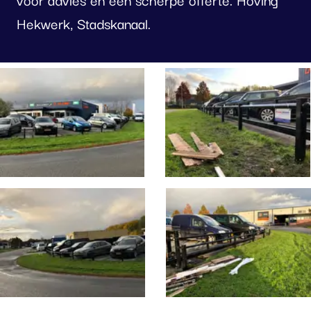
Hekwerk, Stadskanaal.
oto
lbum
erslaan