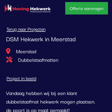
overslaan
Offerte aanvragen
Terug naar Projecten
DSM Hekwerk in Meerstad
Locatie
Meerstad
Type project
Dubbelstaafmatten
Project in beeld
Vandaag hebben wij bij een klant
dubbelstaafmat hekwerk mogen plaatsen.
de poort is op maat gemaakt!