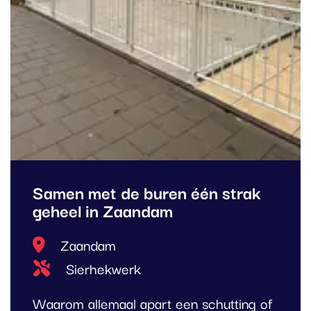
Samen met de buren één strak
geheel in Zaandam
Locatie
Zaandam
Type project
Sierhekwerk
Waarom allemaal apart een schutting of