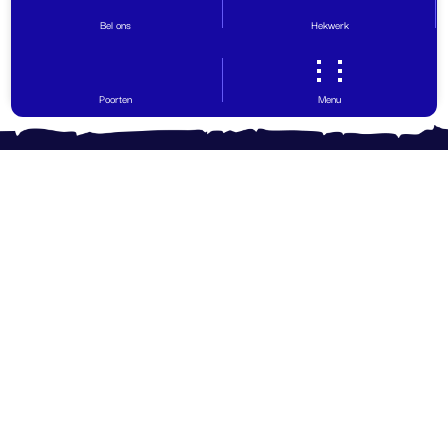
Bel ons
Hekwerk
Poorten
Menu
Contact opnemen
Vragen? Wij helpen graag!
0599 - 65 30 29
info@hovinghekwerk.nl
Ohmweg 12
,
9503 GW
Stadskanaal