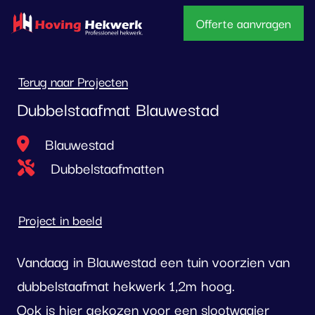
overslaan
Offerte aanvragen
Terug naar Projecten
Dubbelstaafmat Blauwestad
Locatie
Blauwestad
Type project
Dubbelstaafmatten
Project in beeld
Vandaag in Blauwestad een tuin voorzien van
dubbelstaafmat hekwerk 1,2m hoog.
Ook is hier gekozen voor een slootwaaier