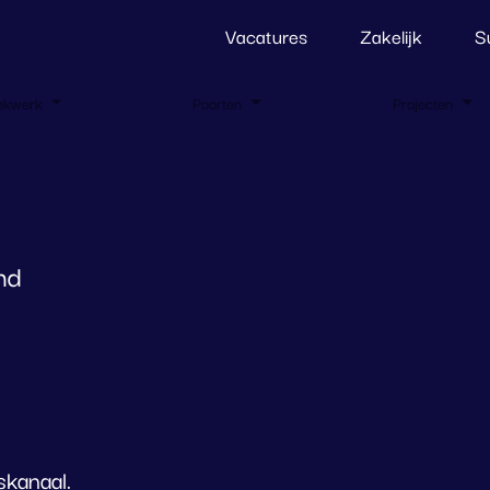
Vacatures
Zakelijk
S
ekwerk
Poorten
Projecten
nd
kanaal.