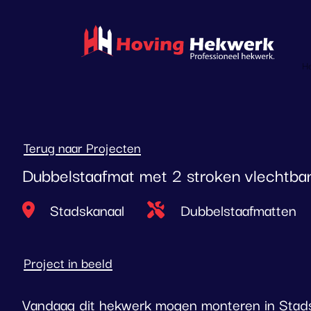
overslaan
H
Terug naar Projecten
Dubbelstaafmat met 2 stroken vlechtba
Locatie
Type project
Stadskanaal
Dubbelstaafmatten
Project in beeld
Vandaag dit hekwerk mogen monteren in Stads