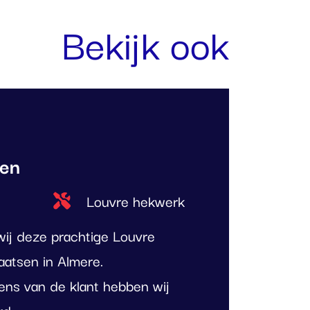
Bekijk ook
ten
Type project
Louvre hekwerk
ij deze prachtige Louvre
atsen in Almere.
ens van de klant hebben wij
d.