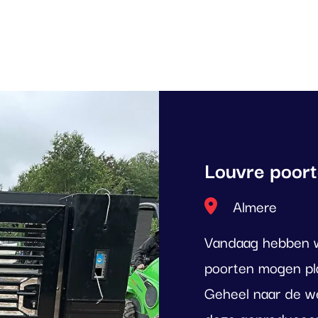
Louvre poor
Locatie
Almere
Vandaag hebben w
poorten mogen pla
Geheel naar de w
deze geproduceer