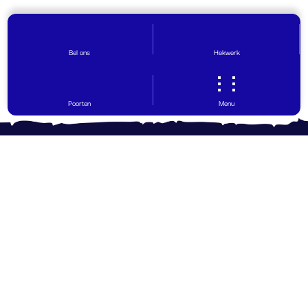
Bel ons
Hekwerk
Poorten
Menu
Contact opnemen
Vragen? Wij helpen graag!
0599 - 65 30 29
info@hovinghekwerk.nl
Ohmweg 12
,
9503 GW
Stadskanaal