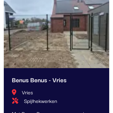
Benus Benus - Vries
Locatie
Vries
Type project
Spijlhekwerken