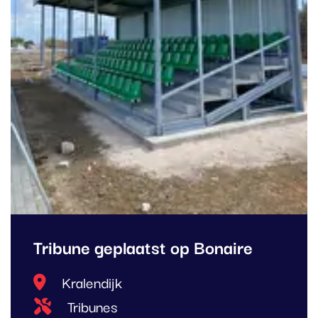
Tribune geplaatst op Bonaire
Locatie
Kralendijk
Type project
Tribunes