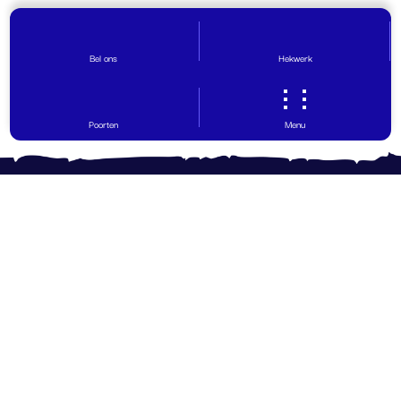
Bel ons
Hekwerk
Poorten
Menu
Contact opnemen
Vragen? Wij helpen graag!
0599 - 65 30 29
info@hovinghekwerk.nl
Ohmweg 12
,
9503 GW
Stadskanaal