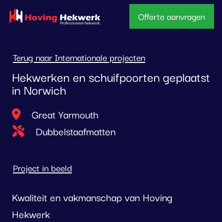
overslaan
Offerte aanvragen
Terug naar Internationale projecten
Hekwerken en schuifpoorten geplaatst
in Norwich
Locatie
Great Yarmouth
Type project
Dubbelstaafmatten
Project in beeld
Kwaliteit en vakmanschap van Hoving
Hekwerk