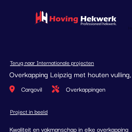
overslaan
H
Terug naar Internationale projecten
Overkapping Leipzig met houten vulling
Locatie
Type project
Cargovil
Overkappingen
Project in beeld
Kwaliteit en vakmanschap in elke overkapping