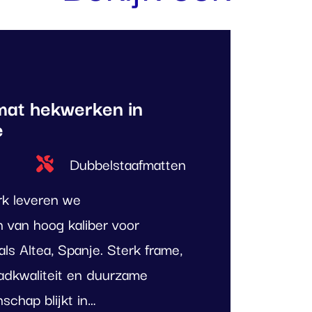
mat hekwerken in
e
Type project
Dubbelstaafmatten
rk leveren we
 van hoog kaliber voor
als Altea, Spanje. Sterk frame,
adkwaliteit en duurzame
schap blijkt in…