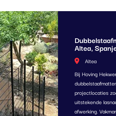
Dubbelstaaf
Altea, Spanj
Locatie
Altea
Bij Hoving Hekwe
dubbelstaafmatten
projectlocaties zo
uitstekende lasna
afwerking. Vakman