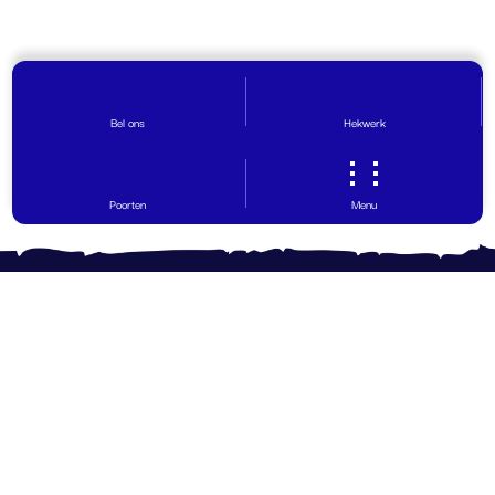
Bel ons
Hekwerk
Poorten
Menu
Contact opnemen
Vragen? Wij helpen graag!
0599 - 65 30 29
info@hovinghekwerk.nl