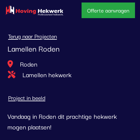
overslaan
Offerte aanvragen
Terug naar Projecten
Lamellen Roden
Locatie
Roden
Type project
Lamellen hekwerk
Project in beeld
Vandaag in Roden dit prachtige hekwerk
mogen plaatsen!