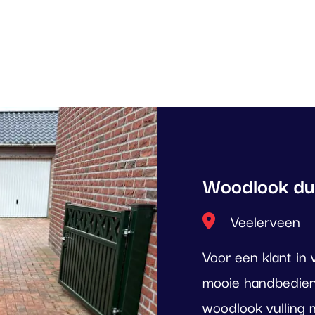
Woodlook du
Locatie
Veelerveen
Voor een klant i
mooie handbedien
woodlook vulling 