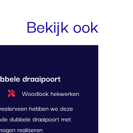
Bekijk ook
bbele draaipoort
Type project
Woodlook hekwerken
n veelerveen hebben we deze
de dubbele draaipoort met
mogen realiseren