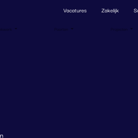
Vacatures
Zakelijk
S
ekwerk
Poorten
Projecten
en