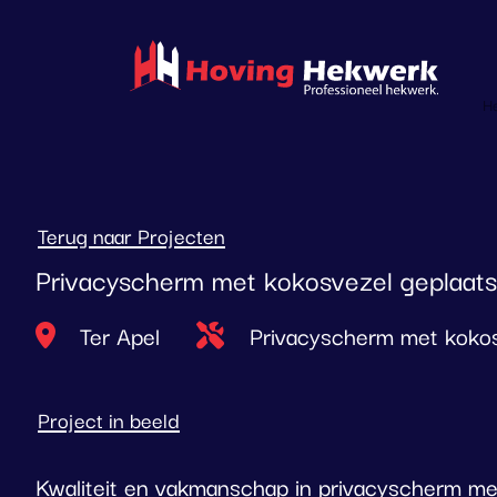
overslaan
H
Terug naar Projecten
Privacyscherm met kokosvezel geplaatst
Locatie
Type project
Ter Apel
Privacyscherm met koko
Project in beeld
Kwaliteit en vakmanschap in privacyscherm me