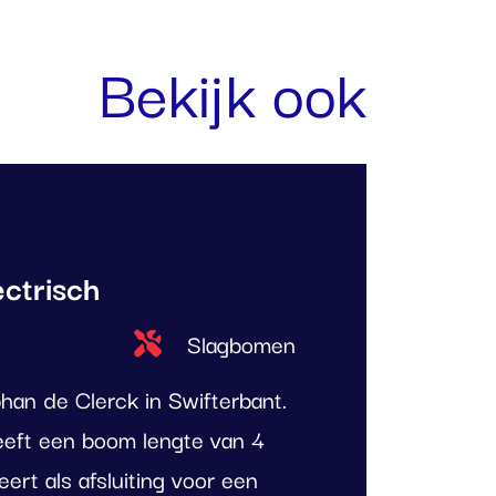
Bekijk ook
ctrisch
Type project
Slagbomen
han de Clerck in Swifterbant.
eft een boom lengte van 4
ert als afsluiting voor een