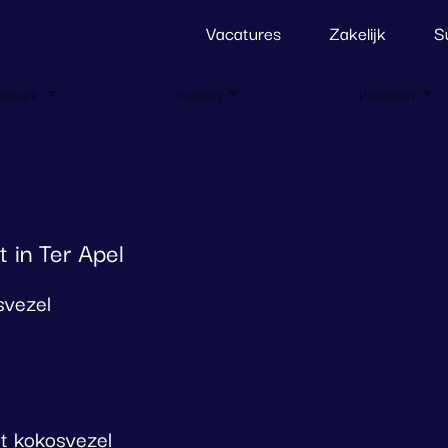
Vacatures
Zakelijk
S
ekwerk
Poorten
Projecten
 in Ter Apel
svezel
t kokosvezel