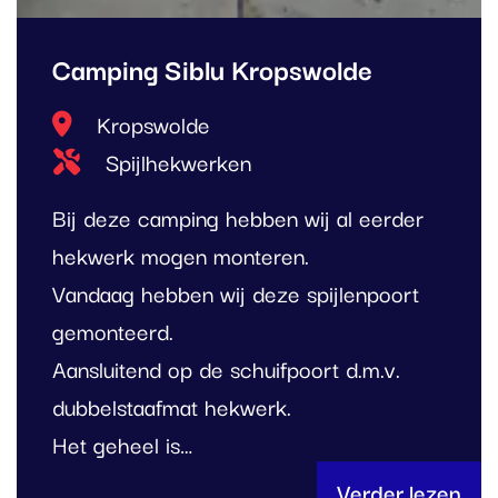
Camping Siblu Kropswolde
Locatie
Kropswolde
Type project
Spijlhekwerken
Bij deze camping hebben wij al eerder
hekwerk mogen monteren.
Vandaag hebben wij deze spijlenpoort
gemonteerd.
Aansluitend op de schuifpoort d.m.v.
dubbelstaafmat hekwerk.
Het geheel is…
Verder lezen