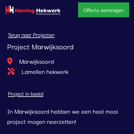
overslaan
Offerte aanvragen
Terug naar Projecten
Project Marwijksoord
Locatie
Marwijksoord
Type project
Lamellen hekwerk
Project in beeld
In Marwijksoord hebben we een heel mooi
project mogen neerzetten!