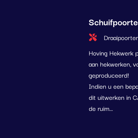
Schuifpoorte
Type project
Draaipoorte
Hoving Hekwerk 
aan hekwerken, vo
geproduceerd!
Indien u een bep
dit uitwerken in 
de ruim…