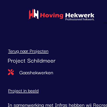
overslaan
H
Terug naar Projecten
Project Schildmeer
Type project
Gaashekwerken
Project in beeld
In samenwerking met Infras hebben wij Recre