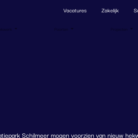
Vacatures
Zakelijk
S
ekwerk
Poorten
Projecten
atiepark Schilmeer mogen voorzien van nieuw hek