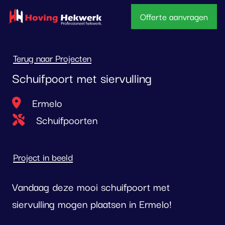
overslaan
Offerte aanvragen
Terug naar Projecten
Schuifpoort met siervulling
Locatie
Ermelo
Type project
Schuifpoorten
Project in beeld
Vandaag deze mooi schuifpoort met
siervulling mogen plaatsen in Ermelo!