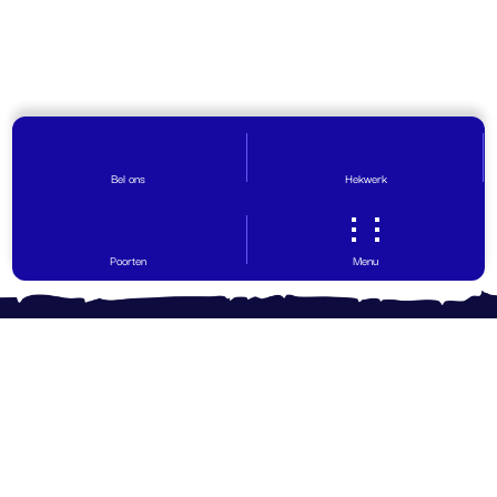
Bel ons
Hekwerk
Poorten
Menu
Contact opnemen
Vragen? Wij helpen graag!
0599 - 65 30 29