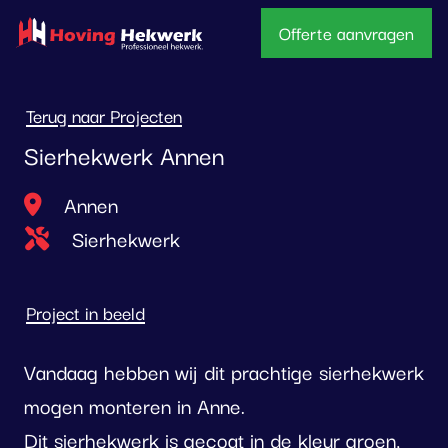
overslaan
Offerte aanvragen
Terug naar Projecten
Sierhekwerk Annen
Locatie
Annen
Type project
Sierhekwerk
Project in beeld
Vandaag hebben wij dit prachtige sierhekwerk
mogen monteren in Anne.
Dit sierhekwerk is gecoat in de kleur groen,