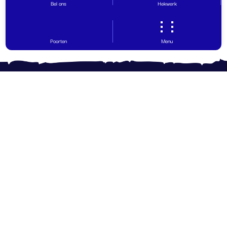
Bel ons
Hekwerk
Poorten
Menu
Contact opnemen
Vragen? Wij helpen graag!
0599 - 65 30 29
info@hovinghekwerk.nl
Ohmweg 12
,
9503 GW
Stadskanaal