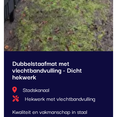
Dubbelstaafmat met
vlechtbandvulling - Dicht
hekwerk
Locatie
Stadskanaal
Type project
Hekwerk met vlechtbandvulling
Kwaliteit en vakmanschap in staal