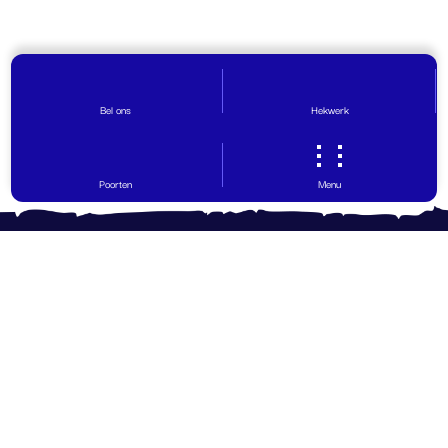
Bel ons
Hekwerk
Poorten
Menu
Contact opnemen
Vragen? Wij helpen graag!
0599 - 65 30 29
info@hovinghekwerk.nl