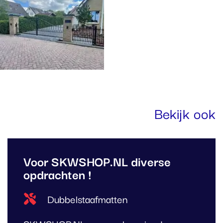
Bekijk ook
Voor SKWSHOP.NL diverse
opdrachten !
Type project
Dubbelstaafmatten