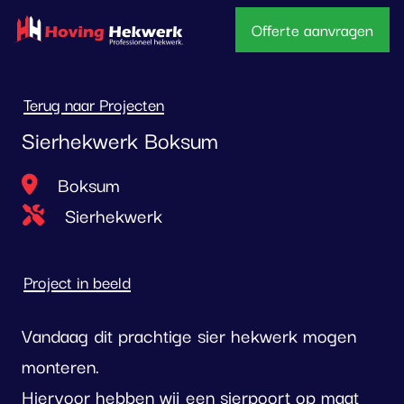
overslaan
Offerte aanvragen
Terug naar Projecten
Sierhekwerk Boksum
Locatie
Boksum
Type project
Sierhekwerk
Project in beeld
Vandaag dit prachtige sier hekwerk mogen
monteren.
Hiervoor hebben wij een sierpoort op maat