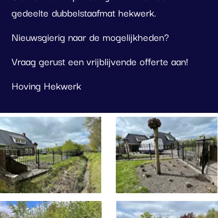
gedeelte dubbelstaafmat hekwerk.
Nieuwsgierig naar de mogelijkheden?
Vraag gerust een vrijblijvende offerte aan!
Hoving Hekwerk
oto
lbum
erslaan