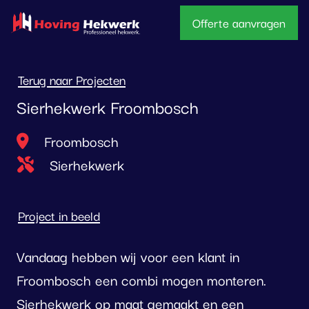
overslaan
Offerte aanvragen
Terug naar Projecten
Sierhekwerk Froombosch
Locatie
Froombosch
Type project
Sierhekwerk
Project in beeld
Vandaag hebben wij voor een klant in
Froombosch een combi mogen monteren.
Sierhekwerk op maat gemaakt en een