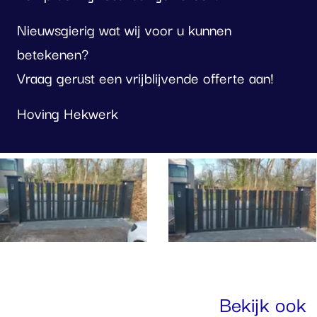
Nieuwsgierig wat wij voor u kunnen
betekenen?
Vraag gerust een vrijblijvende offerte aan!
Hoving Hekwerk
oto
lbum
erslaan
Bekijk ook