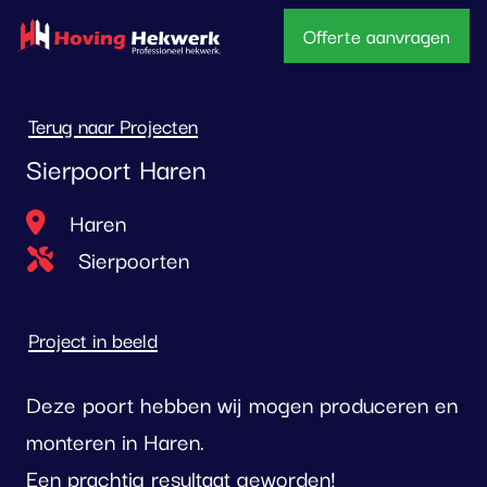
overslaan
Offerte aanvragen
Terug naar Projecten
Sierpoort Haren
Locatie
Haren
Type project
Sierpoorten
Project in beeld
Deze poort hebben wij mogen produceren en
monteren in Haren.
Een prachtig resultaat geworden!