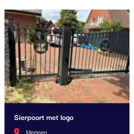
Sierpoort met logo
Locatie
Meppen