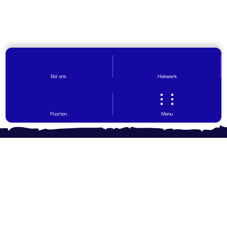
Bel ons
Hekwerk
Poorten
Menu
Contact opnemen
Vragen? Wij helpen graag!
0599 - 65 30 29