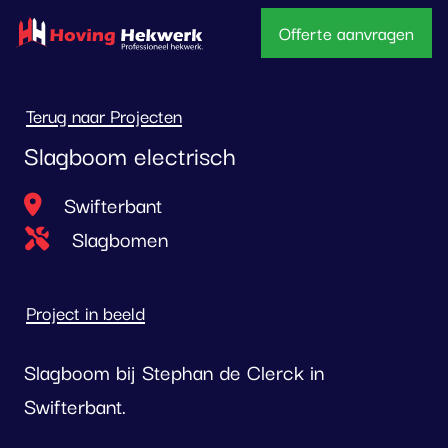
overslaan
Offerte aanvragen
Terug naar Projecten
Slagboom electrisch
Locatie
Swifterbant
Type project
Slagbomen
Project in beeld
Slagboom bij Stephan de Clerck in
Swifterbant.