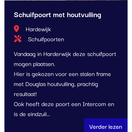
Schuifpoort met houtvulling
Locatie
Hardewijk
Type project
Schuifpoorten
Vandaag in Harderwijk deze schuifpoort
mogen plaatsen.
Hier is gekozen voor een stalen frame
met Douglas houtvulling, prachtig
resultaat!
Ook heeft deze poort een Intercom en
is de eindzuil…
Verder lezen