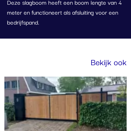
Deze slagboom heeft een boom lengte van 4
meter en functioneert als afsluiting voor een
bedrijfspand.
oto
lbum
Bekijk ook
erslaan