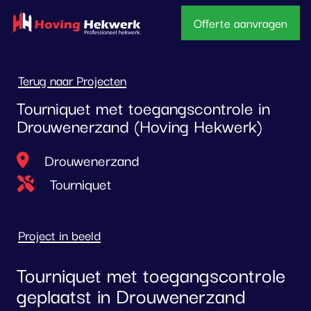
overslaan
Offerte aanvragen
Terug naar Projecten
Tourniquet met toegangscontrole in
Drouwenerzand (Hoving Hekwerk)
Locatie
Drouwenerzand
Type project
Tourniquet
Project in beeld
Tourniquet met toegangscontrole
geplaatst in Drouwenerzand