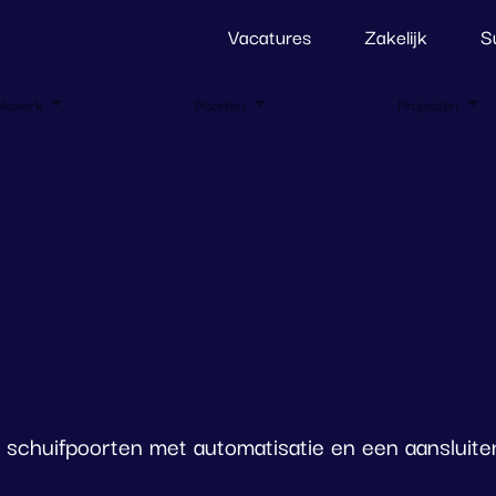
Vacatures
Zakelijk
S
ekwerk
Poorten
Projecten
schuifpoorten met automatisatie en een aansluite