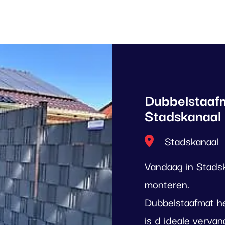
Dubbelstaafm
Stadskanaal
Locatie
Stadskanaal
Vandaag in Stads
monteren.
Dubbelstaafmat h
is d ideale verva