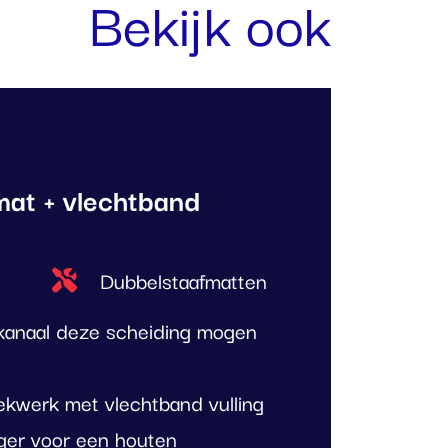
Bekijk ook
at + vlechtband
Type project
Dubbelstaafmatten
kanaal deze scheiding mogen
ekwerk met vlechtband vulling
nger voor een houten