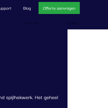
upport
Blog
Offerte aanvragen
Over ons
Contact
nd spijlhekwerk. Het geheel