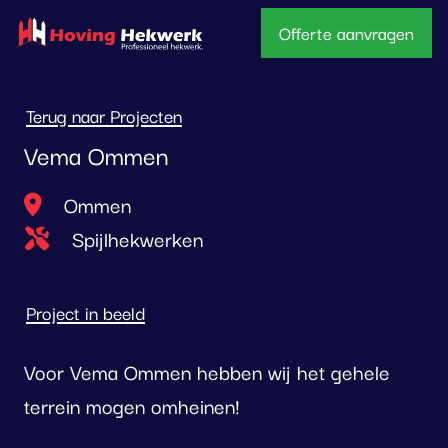
overslaan
Offerte aanvragen
Terug naar Projecten
Vema Ommen
Locatie
Ommen
Type project
Spijlhekwerken
Project in beeld
Voor Vema Ommen hebben wij het gehele
terrein mogen omheinen!