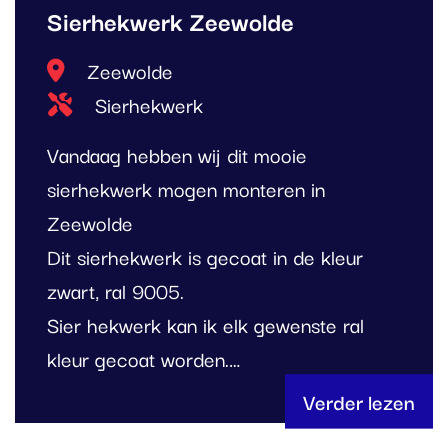
Sierhekwerk Zeewolde
Locatie
Zeewolde
Type project
Sierhekwerk
Vandaag hebben wij dit mooie
sierhekwerk mogen monteren in
Zeewolde
Dit sierhekwerk is gecoat in de kleur
zwart, ral 9005.
Sier hekwerk kan ik elk gewenste ral
kleur gecoat worden.…
Verder lezen