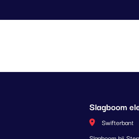
Slagboom ele
Locatie
Swifterbant
Slagboom bij Step