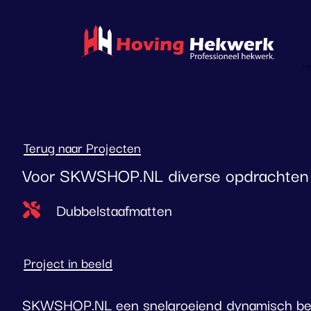
overslaan
H
Terug naar Projecten
Voor SKWSHOP.NL diverse opdrachten 
Type project
Dubbelstaafmatten
Project in beeld
SKWSHOP.NL een snelgroeiend dynamisch bedr