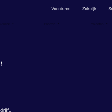
Vacatures
Zakelijk
S
ekwerk
Poorten
Projecten
!
ijf,,