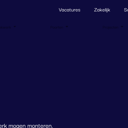
Vacatures
Zakelijk
S
ekwerk
Poorten
Projecten
werk mogen monteren.