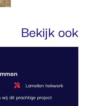
Bekijk ook
 Emmen
Type project
Lamellen hekwerk
ij dit prachtige project