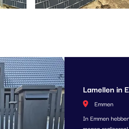
Lamellen in
Locatie
Emmen
In Emmen hebben w
mogen realiseren!