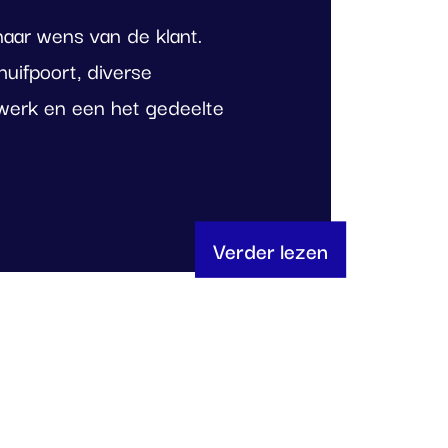
naar wens van de klant.
huifpoort, diverse
werk en een het gedeelte
Verder lezen