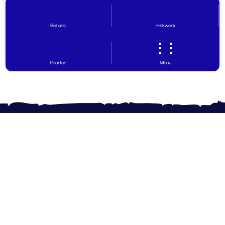
Bel ons
Hekwerk
Poorten
Menu
Contact opnemen
Vragen? Wij helpen graag!
0599 - 65 30 29
info@hovinghekwerk.nl