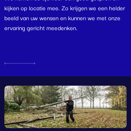
o
kijken op locatie mee. Zo krijgen we een helder
o
beeld van uw wensen en kunnen we met onze
e
ervaring gericht meedenken.
h
i
Vorige
Volgende