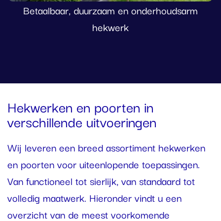
Betaalbaar, duurzaam en onderhoudsarm
hekwerk
Hekwerken en poorten in
verschillende uitvoeringen
Wij leveren een breed assortiment hekwerken
en poorten voor uiteenlopende toepassingen.
Van functioneel tot sierlijk, van standaard tot
volledig maatwerk. Hieronder vindt u een
overzicht van de meest voorkomende